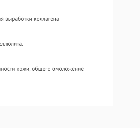
ия выработки коллагена
еллюлита.
ичности кожи, общего омоложение