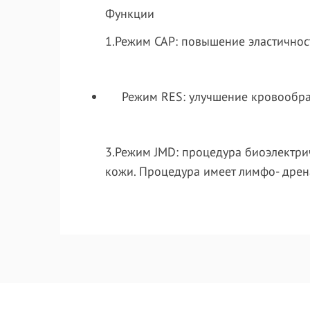
Функции
1.
Режим
CAP
:
повышение эластичност
Режим
RES
:
улучшение кровообра
3.
Режим
JMD
:
процедура биоэлектри
кожи. Процедура имеет лимфо- дре