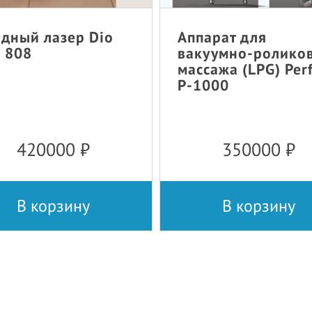
дный лазер Dio
Аппарат для
 808
вакуумно-ролико
массажа (LPG) Per
P-1000
420000
₽
350000
₽
В корзину
В корзину