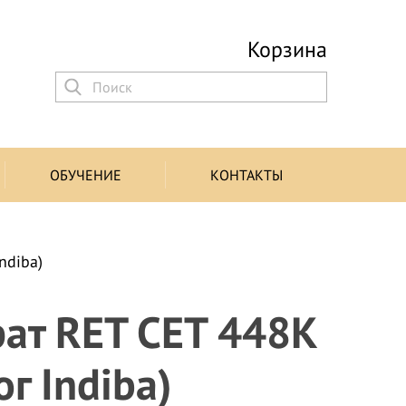
Корзина
ОБУЧЕНИЕ
КОНТАКТЫ
ndiba)
ат RET CET 448К
ог Indiba)