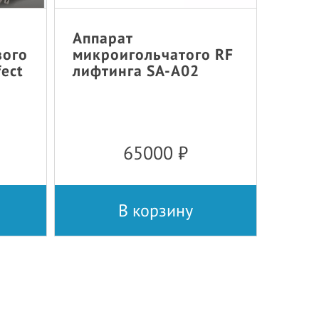
Аппарат
вого
микроигольчатого RF
fect
лифтинга SA-A02
65000
₽
В корзину