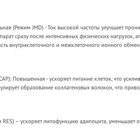
ьная (
Режим
JMD
)
- Ток высокой частоты улучшает прон
ппарат сразу после интенсивных физических нагрузок, а
ость внутриклеточного и межклеточного ионного обмен
CAP
)
: Повышенная - ускоряет питание клеток, что усили
мулирует образование коллагеновых волокон, что при
м
RES
)
– ускоряет липофункцию адипоцита, уменьшает о