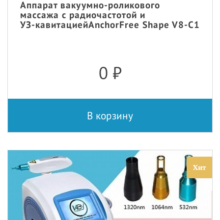
Аппарат вакуумно-роликового
массажа с радиочастотой и
УЗ‑кавитациейAnchorFree Shape V8-C1
0
₽
В корзину
Хит