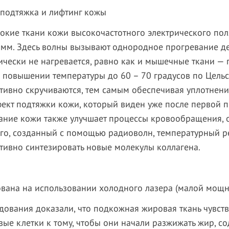
дтяжка и лифтинг кожы
бокие ткани кожи высокочастотного электрического пол
 8 мм. Здесь волны вызывают однородное прогревание де
ически не нагревается, равно как и мышечные ткани — 
ри повышении температуры до 60 – 70 градусов по Цель
тивно скручиваются, тем самым обеспечивая уплотнени
кт подтяжки кожи, который виден уже после первой п
вание кожи также улучшает процессы кровообращения,
го, созданный с помощью радиоволн, температурный р
тивно синтезировать новые молекулы коллагена.
вана на использовании холодного лазера (малой мощн
ования доказали, что подкожная жировая ткань чувст
ые клетки к тому, чтобы они начали разжижать жир, с