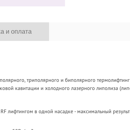
а и оплата
олярного, триполярного и биполярного термолифтинга 
уковой кавитации и холодного лазерного липолиза (лип
 RF лифтингом в одной насадке - максимальный резуль