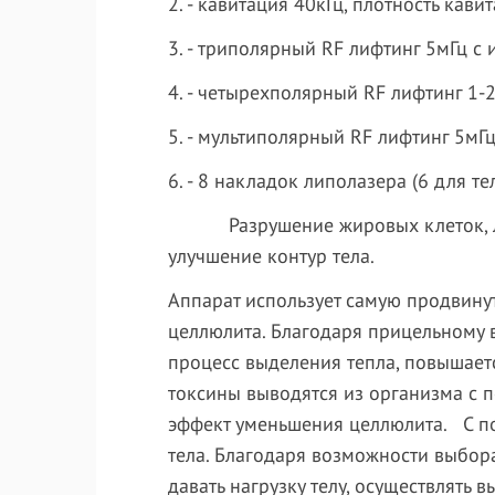
2. - кавитация 40кГц, плотность кав
3. - триполярный RF лифтинг 5мГц с
4. - четырехполярный RF лифтинг 1
5. - мультиполярный RF лифтинг 5мГ
6. - 8 накладок липолазера (6 для т
Разрушение жировых клеток, лимф
улучшение контур тела.
Аппарат использует самую продвину
целлюлита. Благодаря прицельному в
процесс выделения тепла, повышаетс
токсины выводятся из организма с п
эффект уменьшения целлюлита. С по
тела. Благодаря возможности выбор
давать нагрузку телу, осуществлять 