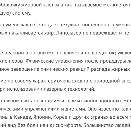
болочку жировой клетки в так называемое межклеточн
щую) систему.
а уменьшаются, что дает результат постепенного умень
орых накапливается жир. Липолазер не повреждает и не 
е реакции в организме, не влияет и не вредит окружаю
кие нервы. Физические упражнения после процедуры л
нное завершение химических реакций распада жирных 
ие по своему характеру очень сходно с природной энер
при использовании лазерных технологий.
иполизом
считается одним из
самых
инновационных ме
зическими упражнениями и диетами. Оно известно как 
упны в Канаде, Японии, Корее и других странах во все
ий вид без боли или дискомфорта. Большинство людей 