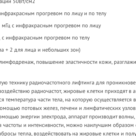
итации 50Вт/см2
 инфракрасным прогревом по лицу и по телу
-2 мГц с инфракрасным прогревом по лицу
ц с инфракрасным прогревом по телу
ела + 2 для лица и небольших зон)
одренаж, повышение эластичности кожи, разглажив
тую технику радиочастотного лифтинга для проникнове
оздействию радиочастот, жировые клетки приходят в а
я температура части тела, на которую осуществляется
омощью потовых желез, печени и лимфатических узлов, 
мощью энергии электрода, аппарат производит волны
а частоты и интенсивности, можно наилучшим образом 
выбросы тепла, воздействовать на жировые клетки и пол