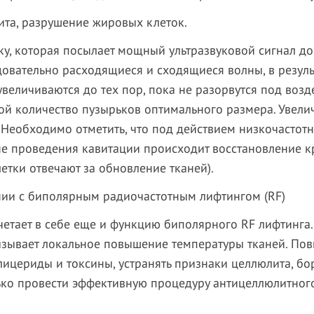
та, разрушение жировых клеток.
у, которая посылает мощный ультразвуковой сигнал до 
довательно расходящиеся и сходящиеся волны, в резуль
увеличиваются до тех пор, пока не разорвутся под воз
ой количество пузырьков оптимального размера. Увели
 Необходимо отметить, что под действием низкочастот
зоне проведения кавитации происходит восстановление
летки отвечают за обновление тканей).
с биполярным радиочастотным лифтингом (
RF
)
четает в себе еще и функцию биполярного RF лифтинга
ызывает локальное повышение температуры тканей. Пов
лицериды и токсины, устранять признаки целлюлита, б
ько провести эффективную процедуру антицеллюлитног