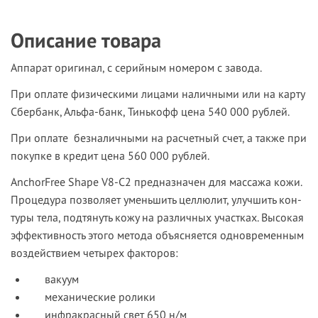
Описание товара
Аппарат оригинал, с серийным номером с завода.
При оплате физическими лицами наличными или на карту
Сбербанк, Альфа-банк, Тинькофф цена
540 000
р
ублей.
При оплате безналичными на расчетный счет, а также при
покупке в кредит цена 560 000 рублей.
AnchorFree Shape V8-С2
пред­назна­чен для мас­са­жа ко­жи.
Про­цеду­ра поз­во­ля­ет умень­шить цел­лю­лит, улуч­шить кон­
ту­ры те­ла, под­тя­нуть ко­жу на раз­личных учас­тках. Вы­сокая
эф­фектив­ность это­го ме­тода объ­яс­ня­ет­ся од­новре­мен­ным
воз­дей­стви­ем че­тырех фак­то­ров:
вакуум
механические ролики
инфракрасный свет 650 н/м