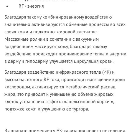
RF - энергия
Благодаря такому комбинированному воздействию
значительно активизируются обменные процессы во всех
слоях кожи и подкожно-жировой клетчатке.
Массажные ролики в сочетании с вакуумным
воздействием массируют кожу, благодаря такому
воздействию происходит проникновение тепла и энергии
в дерму и гиподерму, улучшается циркуляция крови.
Благодаря воздействию инфракрасного тепла (ИК) и
высокочастотного RF тока, происходит насыщение крови
кислородом, активизируется метаболический распад
жира, это приводит к уменьшению объема жировых
клеток устранению эффекта «апельсиновой корки »,
подтяжке кожи и улучшению ее тургора.
В ап­па­рате при­меня­ет­ся УЗ-ка­вита­ция но­вого по­коле­ния.