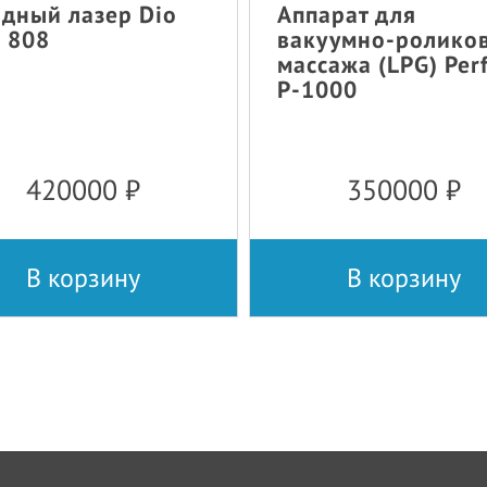
дный лазер Dio
Аппарат для
 808
вакуумно-ролико
массажа (LPG) Per
P-1000
420000
₽
350000
₽
В корзину
В корзину