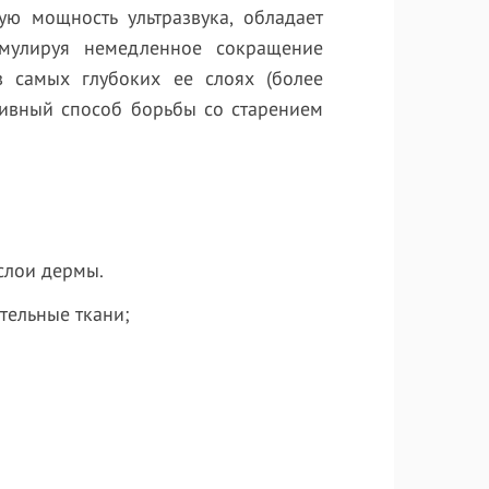
ю мощность ультразвука, обладает
имулируя немедленное сокращение
в самых глубоких ее слоях (более
тивный способ борьбы со старением
 слои дермы.
ительные ткани;