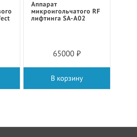
Аппарат
вого
микроигольчатого RF
fect
лифтинга SA-A02
65000
₽
В корзину