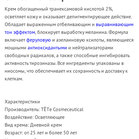
Крем обогащенный транексамовой кислотой 2%,
осветляет кожу и оказывает депигментирующее действие.
Обладает выраженным отбеливающим и
выравнивающим
тон эффектом
, блокирует выработку меланина. Формула
включает
феруловую
и азелаиновую ксилоты, являющиеся
мощными
антиоксидантыми
и нейтрализаторами
свободных радикалов, а также способные ингибировать
активность тирозиназы. Все ингредиенты упакованы в
ниосомы, что обеспечивает их сохранность и доставку к
клеткам.
Характеристики
Производитель: TÊTе Cosmeceutical
Воздействие: Осветляющее
Вид крема
:
Дневной крем
Возраст
:
от 25 лет и более 50 лет