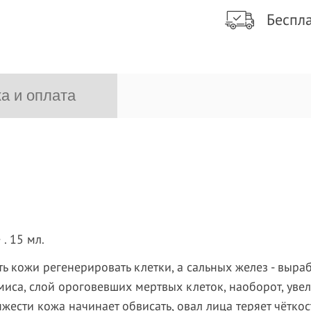
Беспла
а и оплата
. 15 мл.
 кожи регенерировать клетки, а сальных желез - выраба
иса, слой ороговевших мертвых клеток, наоборот, увел
жести кожа начинает обвисать, овал лица теряет чётко