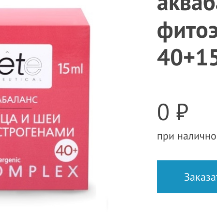
акваб
фитоэ
40+1
0 ₽
при налично