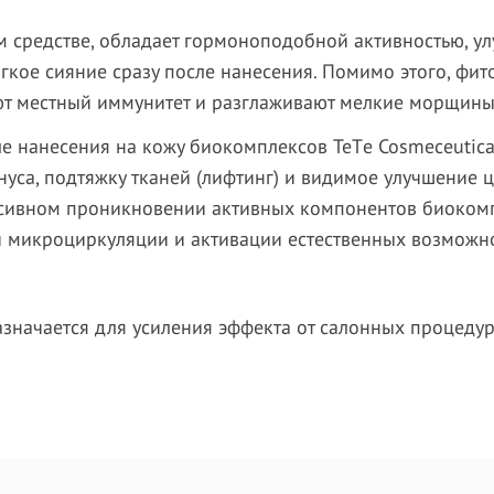
м средстве, обладает гормоноподобной активностью, у
мягкое сияние сразу после нанесения. Помимо этого, ф
ют местный иммунитет и разглаживают мелкие морщины
е нанесения на кожу биокомплексов TeTе Cosmeceutica
уса, подтяжку тканей (лифтинг) и видимое улучшение 
нсивном проникновении активных компонентов биокомп
 микроциркуляции и активации естественных возможно
значается для усиления эффекта от салонных процедур 2