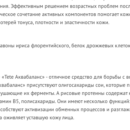
ния. Эффективным решением возрастных проблем после
ческое сочетание активных компонентов помогает кож
отерей тонуса, плотности и эластичности кожи.
авоны ириса флорентийского, белок дрожжевых клеток
 «Tete Аквабаланс» - отличное средство для борьбы с
Аквабаланс» присутствуют олигосахариды сои, которые
зрушающие их ферменты. А рисовые протеины содержат
амин В5, полисахариды. Они имеют несколько функций:
особствуют активизации обменных процессов и разгла
а оживляет уставшую кожу лица.