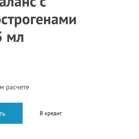
аланс с
строгенами
5 мл
м расчете
В кредит