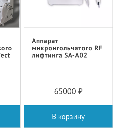
Аппарат
вого
микроигольчатого RF
fect
лифтинга SA-A02
65000
₽
В корзину