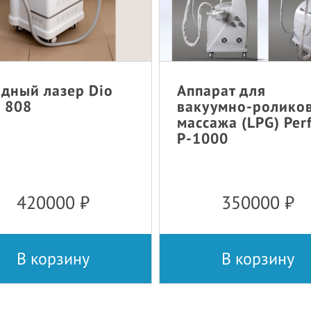
дный лазер Dio
Аппарат для
 808
вакуумно-ролико
массажа (LPG) Per
P-1000
420000
₽
350000
₽
В корзину
В корзину