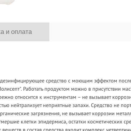
а и оплата
 дезинфицирующее средство с моющим эффектом после
Полисепт". Работать продуктом можно в присутствии мас
ережно относится к инструментам – не вызывает корро
ью нейтрализует неприятные запахи. Средство не пор
органические загрязнения, не вызывает коррозии метал
тмершие клетки эпидермиса, остатки косметических ср
х веществ в состав средства входит комплекс четверти