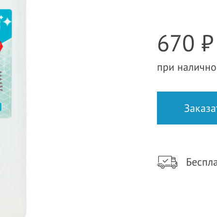
670 ₽
при налично
Беспла