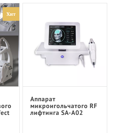
Хит
Аппарат
вого
микроигольчатого RF
fect
лифтинга SA-A02