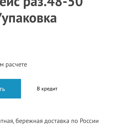
ейс раз.48-50
упаковка
м расчете
В кредит
тная, бережная доставка по России