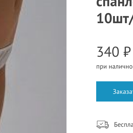
спанл
10шт/
340 ₽
при налично
Беспла