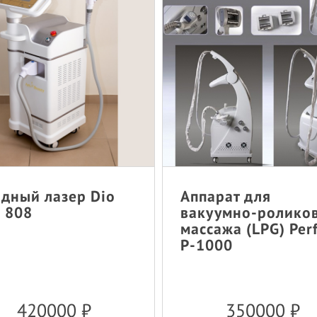
дный лазер Dio
Аппарат для
 808
вакуумно-ролико
массажа (LPG) Per
P-1000
420000
₽
350000
₽