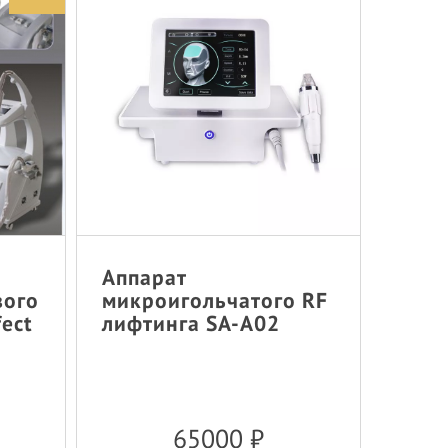
Аппарат
вого
микроигольчатого RF
fect
лифтинга SA-A02
65000
₽