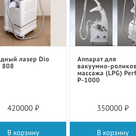
дный лазер Dio
Аппарат для
 808
вакуумно-ролико
массажа (LPG) Per
P-1000
420000
₽
350000
₽
В корзину
В корзину