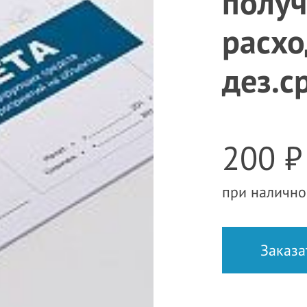
получ
расх
дез.с
200 ₽
при налично