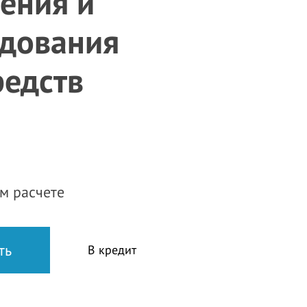
ения и
одования
редств
м расчете
В кредит