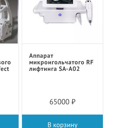
Аппарат
вого
микроигольчатого RF
fect
лифтинга SA-A02
65000
₽
В корзину