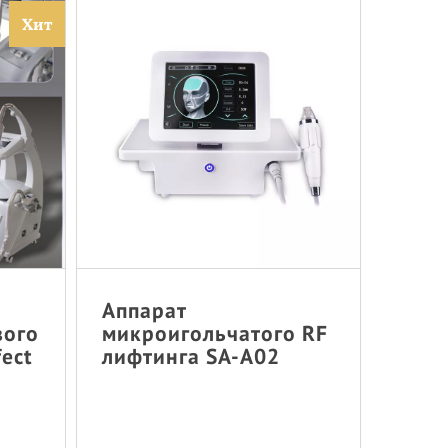
Хит
Аппарат
вого
микроигольчатого RF
fect
лифтинга SA-A02