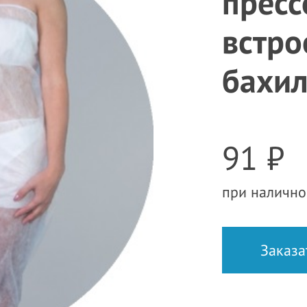
пресс
встр
бахи
91 ₽
при налично