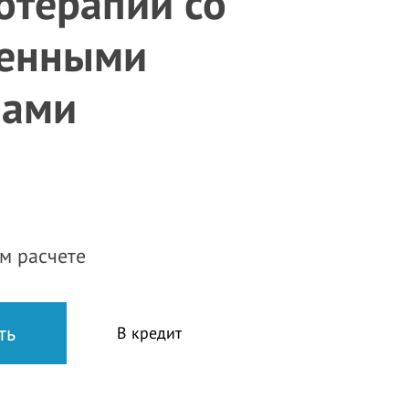
отерапии со
оенными
лами
м расчете
В кредит