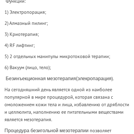
Функции:
1) Э
лектропорация;
2) А
лмазный пилинг;
3) К
риотерапия;
4)
RF лифтинг;
5) 2
отдельных манипулы микротоковой терапии
;
6) В
акуум (лицо, тело);
).
Безинъекционная мезотерапия
(элекропарация
На сегодняшний день является одной из наиболее
популярной в мире процедурой, которая связана с
омоложением кожи тела и лица, избавлению от дряблости
и целлюлита, наполнению ее питательными веществами
является мезотерапия.
позволяет
Процедура безигольной мезотерапии