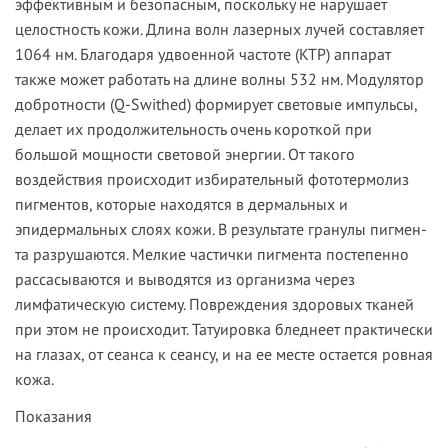
эффективным и безопасным, поскольку не нарушает
целостность кожи. Длина волн лазерных лу­чей со­став­ля­ет
1064 нм. Благодаря удвоенной частоте (KTP) ап­па­рат
также может работать на длине волны 532 нм. Мо­ду­ля­тор
добротности (Q-Swithed) формирует све­то­вые импульсы,
делает их продолжительность очень ко­рот­кой при
большой мощ­нос­ти световой энергии. От та­ко­го
воздействия происходит избирательный фо­то­тер­мо­лиз
пигментов, которые находятся в дер­маль­ных и
эпидермальных слоях кожи. В результате гра­ну­лы пиг­мен­
та разрушаются. Мел­кие час­тич­ки пигмента постепенно
рассасываются и выводятся из ор­га­низ­ма через
лимфатическую сис­те­му. Повреждения здоровых тка­ней
при этом не происходит. Та­ту­и­ров­ка бледнеет прак­ти­чес­ки
на глазах, от сеанса к сеансу, и на ее мес­те остается ровная
кожа.
Показания