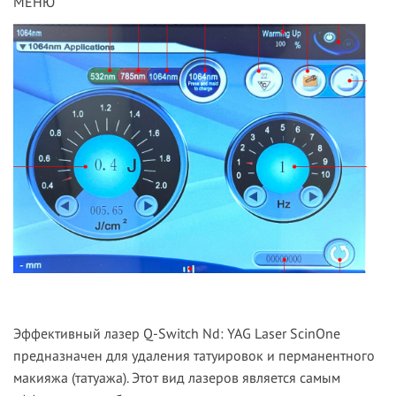
МЕНЮ
Эффективный лазер Q-Switch Nd: YAG Laser ScinOne
предназначен для удаления та­ту­и­ро­вок и перманентного
ма­ки­я­жа (татуажа). Этот вид лазеров является са­мым