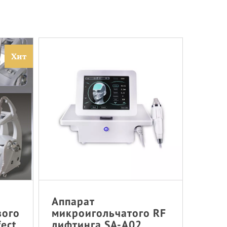
Хит
Аппарат
вого
микроигольчатого RF
fect
лифтинга SA-A02