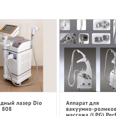
дный лазер Dio
Аппарат для
 808
вакуумно-ролико
массажа (LPG) Per