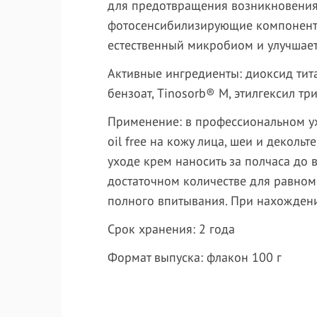
для предотвращения возникновения
фотосенсибилизирующие компоненты.
естественный микробиом и улучшает
Активные ингредиенты:
диоксид тита
бензоат, Tinosorb® M, этилгексил тр
Применение:
в профессиональном у
oil free на кожу лица, шеи и декол
уходе крем наносить за полчаса до 
достаточном количестве для равном
полного впитывания. При нахождени
Срок хранения:
2 года
Формат выпуска:
флакон 100 г