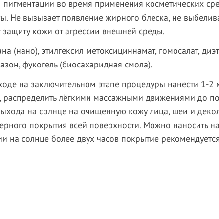
 пигментации во время применения косметических сре
 Не вызывает появление жирного блеска, не выбелива
 защиту кожи от агрессии внешней среды.
на (нано), этилгексил метоксициннамат, гомосалат, ди
иазон, фукогель (биосахаридная смола).
ходе на заключительном этапе процедуры нанести 1-2 
ьте, распределить лёгкими массажными движениями до 
выхода на солнце на очищенную кожу лица, шеи и деколь
ерного покрытия всей поверхности. Можно наносить на
и на солнце более двух часов покрытие рекомендуется