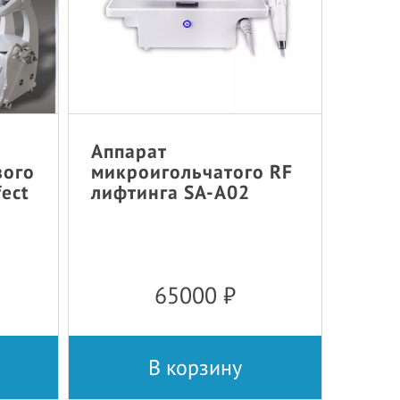
Аппарат
вого
микроигольчатого RF
fect
лифтинга SA-A02
65000
₽
В корзину