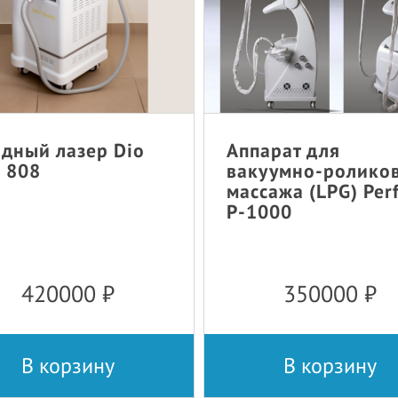
дный лазер Dio
Аппарат для
 808
вакуумно-ролико
массажа (LPG) Per
P-1000
420000
₽
350000
₽
В корзину
В корзину