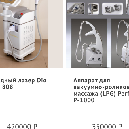
дный лазер Dio
Аппарат для
 808
вакуумно-ролико
массажа (LPG) Per
P-1000
420000
₽
350000
₽