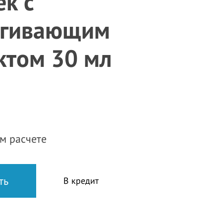
ек с
ягивающим
ктом 30 мл
м расчете
В кредит