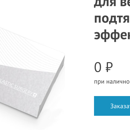
для в
подт
эффе
0 ₽
при налично