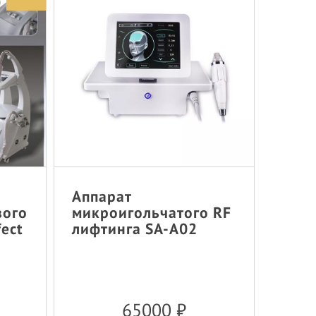
Аппарат
вого
микроигольчатого RF
fect
лифтинга SA-A02
65000
₽