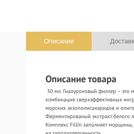
Описание
Доставк
Описание товара
30 мл. Гиалуроновый филлер – это 
комбинация сверхэффективных ингре
морских экзополисахаридов и олигоп
Ферментированый экстракт белого л
Комплекс FillIn заполняет морщин
на гиполаллергенность.