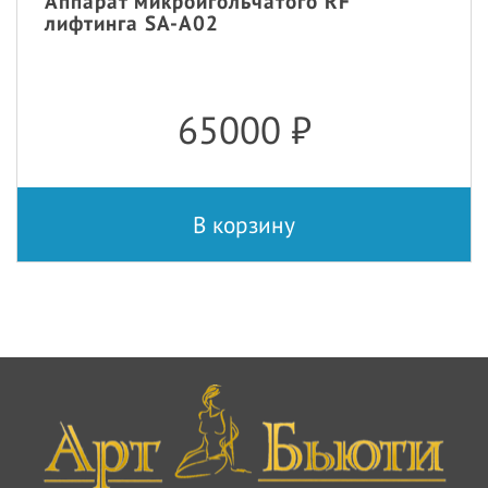
Аппарат микроигольчатого RF
лифтинга SA-A02
65000
₽
В корзину