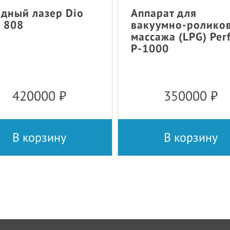
дный лазер Dio
Аппарат для
 808
вакуумно-ролико
массажа (LPG) Per
P-1000
420000
₽
350000
₽
В корзину
В корзину