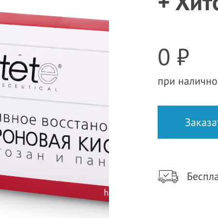
+ Хит
0 ₽
при налично
Беспла