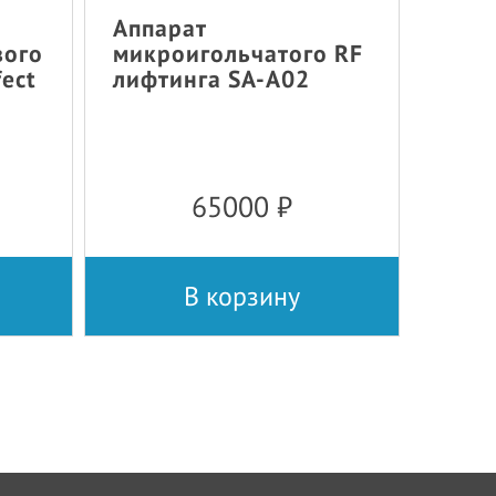
Аппарат
вого
микроигольчатого RF
fect
лифтинга SA-A02
65000
₽
В корзину