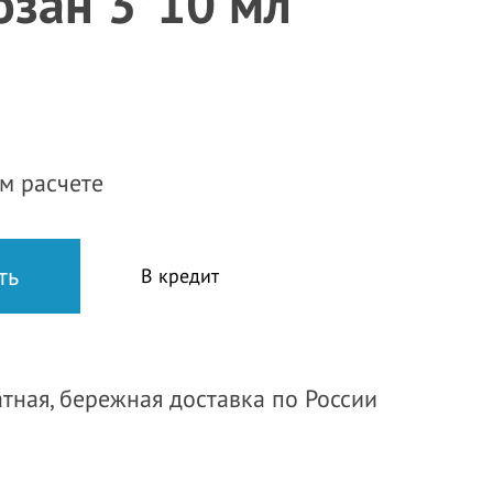
озан 3*10 мл
м расчете
В кредит
тная, бережная доставка по России