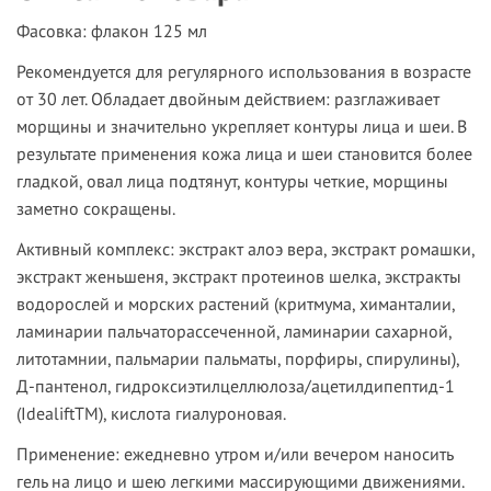
Фасовка
: флакон 125 мл
Рекомендуется для регулярного использования в возрасте
от 30 лет. Обладает двойным действием: разглаживает
морщины и значительно укрепляет контуры лица и шеи. В
результате применения кожа лица и шеи становится более
гладкой, овал лица подтянут, контуры четкие, морщины
заметно сокращены.
Активный комплекс:
экстракт алоэ вера, экстракт ромашки,
экстракт женьшеня, экстракт протеинов шелка, экстракты
водорослей и морских растений (критмума, химанталии,
ламинарии пальчаторассеченной, ламинарии сахарной,
литотамнии, пальмарии пальматы, порфиры, спирулины),
Д-пантенол, гидроксиэтилцеллюлоза/ацетилдипептид-1
(IdealiftТМ), кислота гиалуроновая.
Применение:
ежедневно утром и/или вечером наносить
гель на лицо и шею легкими массирующими движениями.