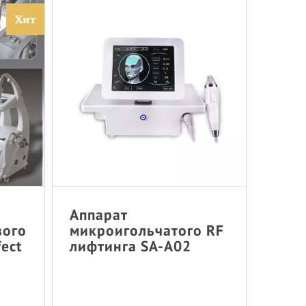
Хит
Аппарат
вого
микроигольчатого RF
fect
лифтинга SA-A02