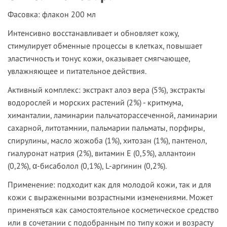
Фасовка
: флакон 200 мл
Интенсивно восстанавливает и обновляет кожу,
стимулирует обменные процессы в клетках, повышает
эластичность и тонус кожи, оказывает смягчающее,
увлажняющее и питательное действия.
Активный комплекс:
экстракт алоэ вера (5%), экстракты
водорослей и морских растений (2%) - критмума,
химанталии, ламинарии пальчаторассеченной, ламинарии
сахарной, литотамнии, пальмарии пальматы, порфиры,
спирулины, масло жожоба (1%), хитозан (1%), пантенол,
гиалуронат натрия (2%), витамин Е (0,5%), аллантоин
(0,2%), α-бисаболол (0,1%), L-аргинин (0,2%).
Применение:
подходит как для молодой кожи, так и для
кожи с выраженными возрастными изменениями. Может
применяться как самостоятельное косметическое средство
или в сочетании с подобранным по типу кожи и возрасту