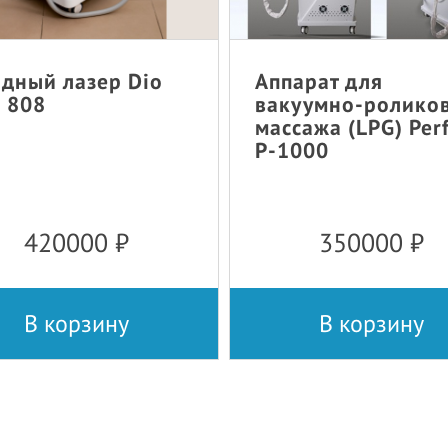
дный лазер Dio
Аппарат для
 808
вакуумно-ролико
массажа (LPG) Per
P-1000
420000
₽
350000
₽
В корзину
В корзину