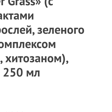
r Grass» (с
актами
ослей, зеленого
комплексом
, хитозаном),
 250 мл