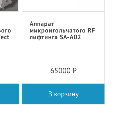
Аппарат
вого
микроигольчатого RF
fect
лифтинга SA-A02
65000
₽
В корзину