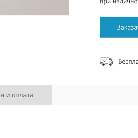
при налично
Беспла
а и оплата