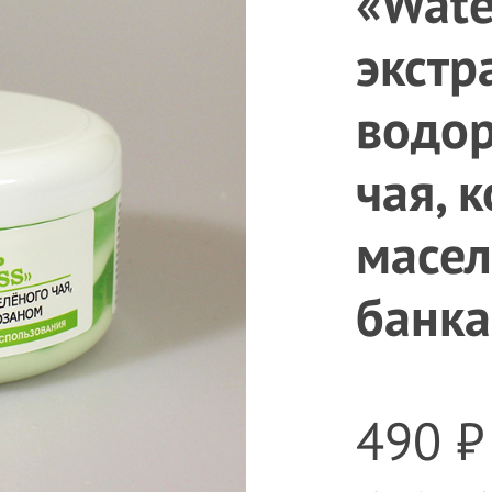
«Wate
экстр
водор
чая, 
масел
банка
490 ₽